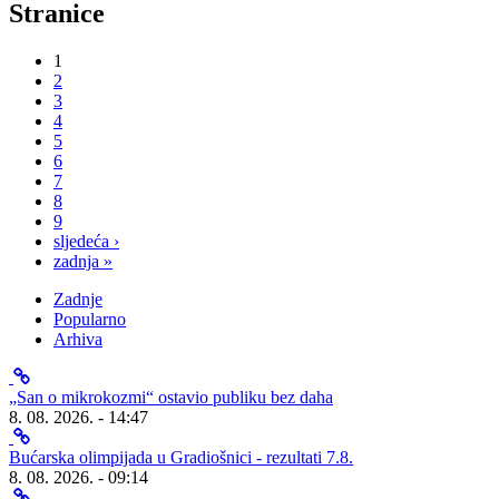
Stranice
1
2
3
4
5
6
7
8
9
sljedeća ›
zadnja »
Zadnje
Popularno
Arhiva
„San o mikrokozmi“ ostavio publiku bez daha
8. 08. 2026. - 14:47
Bućarska olimpijada u Gradiošnici - rezultati 7.8.
8. 08. 2026. - 09:14