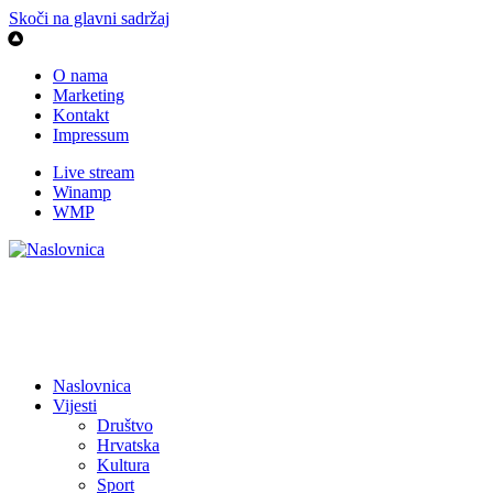
Skoči na glavni sadržaj
O nama
Marketing
Kontakt
Impressum
Live stream
Winamp
WMP
Naslovnica
Vijesti
Društvo
Hrvatska
Kultura
Sport