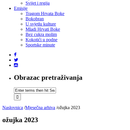
Svijet i regija
Emisije
Tragom Hrvata Boke
Bokobran
U svjetlu kulture
Mladi Hrvati Boke
Bez cukra molim
Kokotići u podne
Sportske minute
Obrazac pretraživanja
Naslovnica
/
Mjesečna arhiva
/
ožujka 2023
ožujka 2023