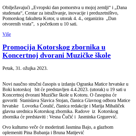
Obilježavajući „Evropski dan pomorstva u mojoj zemlji“ i „Dana
studenata“, Centar za istraživanje, inovacije i preduzetništvo,
Pomorskog fakulteta Kotor, u utorak 4. 4., organizira „Dan
otvorenih vrata”, s početkom u 10 sati.
Više
Promocija Kotorskog zbornika u
Koncertnoj dvorani Muzičke škole
Petak, 31. ožujka 2023.
Novi naučno stručni časopis u izdanju Ogranka Matice hrvatske u
Boki kotorskoj bit će predstavljen 4.4.2023. (utorak) u 19 sati u
Koncertnoj dvorani Muzičke škole u Kotoru. O časopisu će
govoriti Stanislava Slavica Stojan, članica Glavnog odbora Matice
hrvatske Lovorka Čoralić, članica redakcije i Marija Mihaliček
glavna urednica Kotorskog zbornika. Radove iz Kotorskog
zbornika će predstaviti : Vesna Čučić i Jasminka Grgurević.
Ovo kulturno veče će moderirati Jasmina Bajo, a glazbom
oplemeniti Pina Bubanja i Bruna Matijević