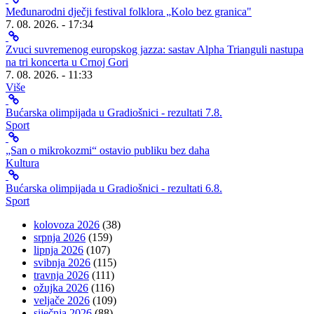
Međunarodni dječji festival folklora „Kolo bez granica"
7. 08. 2026. - 17:34
Zvuci suvremenog europskog jazza: sastav Alpha Trianguli nastupa
na tri koncerta u Crnoj Gori
7. 08. 2026. - 11:33
Više
Bućarska olimpijada u Gradiošnici - rezultati 7.8.
Sport
„San o mikrokozmi“ ostavio publiku bez daha
Kultura
Bućarska olimpijada u Gradiošnici - rezultati 6.8.
Sport
kolovoza 2026
(38)
srpnja 2026
(159)
lipnja 2026
(107)
svibnja 2026
(115)
travnja 2026
(111)
ožujka 2026
(116)
veljače 2026
(109)
siječnja 2026
(88)