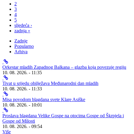
2
3
4
5
sljedeća ›
zadnja »
Zadnje
Popularno
Arhiva
Orkestar mladih Zapadnog Balkana – glazba koja povezuje regiju
10. 08. 2026. - 11:35
Tivat u srijedu obilježava Međunarodni dan mladih
10. 08. 2026. - 11:33
Misa povodom blagdana svete Klare Asiške
10. 08. 2026. - 10:01
Proslava blagdana Velike Gospe na otocima Gospe od Škrpjela i
Gospe od Milosti
10. 08. 2026. - 09:54
Više