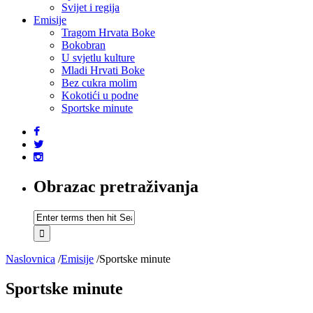
Svijet i regija
Emisije
Tragom Hrvata Boke
Bokobran
U svjetlu kulture
Mladi Hrvati Boke
Bez cukra molim
Kokotići u podne
Sportske minute
Obrazac pretraživanja
Naslovnica
/
Emisije
/
Sportske minute
Sportske minute