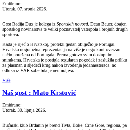
Emitirano:
Utorak, 07. srpnja 2026.
Gost Radija Dux je kolega iz
Sportskih novosti
, Dean Bauer, doajen
sportskog novinarstva te veliki poznavatelj vaterpola i brojnih drugih
sportova.
Kada je riječ o Hrvatskoj, protekli tjedan obilježio je Portugal.
Hrvatska nogometna reprezentacija na više je nego kontroverzan
način poražena od Portugala. Prema gotovo svim dostupnim
snimkama, Hrvatska je postigla regularan pogodak i zaslužila priliku
za plasman u sljedeći krug nakon izvođenja jedanaesteraca, no
odluka iz VAR sobe bila je neumoljiva.
Više
Naš gost : Mato Krstović
Emitirano:
Utorak, 30. lipnja 2026.
Bućarski klub Brđanin je brend Tivta, Boke, Crne Gore, regiona, pa