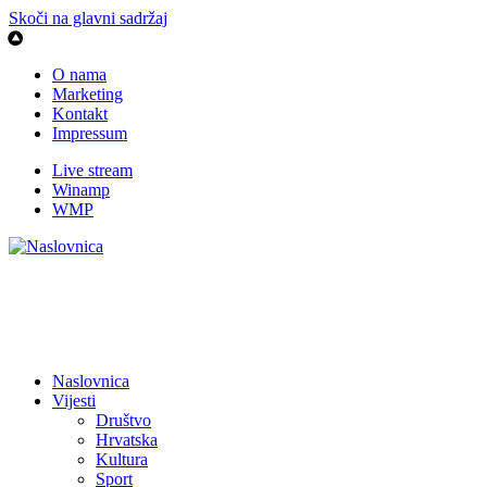
Skoči na glavni sadržaj
O nama
Marketing
Kontakt
Impressum
Live stream
Winamp
WMP
Naslovnica
Vijesti
Društvo
Hrvatska
Kultura
Sport