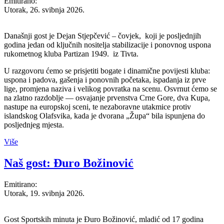
Emitirano:
Utorak, 26. svibnja 2026.
Današnji gost je Dejan Stjepčević – čovjek, koji je posljednjih
godina jedan od ključnih nositelja stabilizacije i ponovnog uspona
rukometnog kluba Partizan 1949. iz Tivta.
U razgovoru ćemo se prisjetiti bogate i dinamične povijesti kluba:
uspona i padova, gašenja i ponovnih početaka, ispadanja iz prve
lige, promjena naziva i velikog povratka na scenu. Osvrnut ćemo se
na zlatno razdoblje — osvajanje prvenstva Crne Gore, dva Kupa,
nastupe na europskoj sceni, te nezaboravne utakmice protiv
islandskog Olafsvika, kada je dvorana „Župa“ bila ispunjena do
posljednjeg mjesta.
Više
Naš gost: Đuro Božinović
Emitirano:
Utorak, 19. svibnja 2026.
Gost Sportskih minuta je Đuro Božinović, mladić od 17 godina