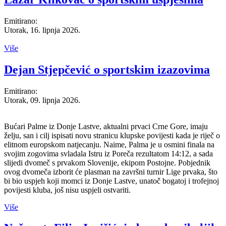
Emitirano:
Utorak, 16. lipnja 2026.
Više
Dejan Stjepčević o sportskim izazovima
Emitirano:
Utorak, 09. lipnja 2026.
Bućari Palme iz Donje Lastve, aktualni prvaci Crne Gore, imaju
želju, san i cilj ispisati novu stranicu klupske povijesti kada je riječ o
elitnom europskom natjecanju. Naime, Palma je u osmini finala na
svojim zogovima svladala Istru iz Poreča rezultatom 14:12, a sada
slijedi dvomeč s prvakom Slovenije, ekipom Postojne. Pobjednik
ovog dvomeča izborit će plasman na završni turnir Lige prvaka, što
bi bio uspjeh koji momci iz Donje Lastve, unatoč bogatoj i trofejnoj
povijesti kluba, još nisu uspjeli ostvariti.
Više