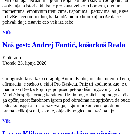
i više od toga. Brđanin u godini koja je u toku slavio 100 godina od
osnivanja, a istorija kluba je protkana velikom borbom, divnim
momentima, emotivnim trenucima, usponima i padovima, ali je sve
to i više nego normalno, kada pričamo o klubu koji može da se
pohvali da je ostavio ceo vek iza sebe.
Više
Naš gost: Andrej Fantić, košarkaš Reala
Emitirano:
Utorak, 23. lipnja 2026.
Crnogorski košarkaški dragulj, Andrej Fantić, mladić rođen u Tivtu,
afirmaciju je stekao u ekipi Pro Basketa. Prije tri godine stigao je u
madridski Real, s kojim je potpisao petogodišnji ugovor (3+2).
Mladić besprijekornog karaktera i iznimnog obiteljskog odgoja, čija
ga opčinjenost čarobnom igrom pod obručima ne sprječava da bude
jednako uspješan i u obrazovanju, sigurnim koracima gradi put
prema velikoj sceni, iako je, objektivno gledano, već na njoj.
Više
Lazar Klikovac o sportskim uspjesima