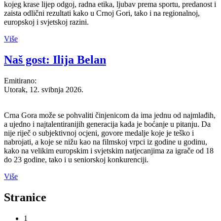
kojeg krase lijep odgoj, radna etika, ljubav prema sportu, predanost i
zaista odlični rezultati kako u Crnoj Gori, tako i na regionalnoj,
europskoj i svjetskoj razini.
Više
Naš gost: Ilija Belan
Emitirano:
Utorak, 12. svibnja 2026.
Crna Gora može se pohvaliti činjenicom da ima jednu od najmlađih,
a ujedno i najtalentiranijih generacija kada je boćanje u pitanju. Da
nije riječ o subjektivnoj ocjeni, govore medalje koje je teško i
nabrojati, a koje se nižu kao na filmskoj vrpci iz godine u godinu,
kako na velikim europskim i svjetskim natjecanjima za igrače od 18
do 23 godine, tako i u seniorskoj konkurenciji.
Više
Stranice
1