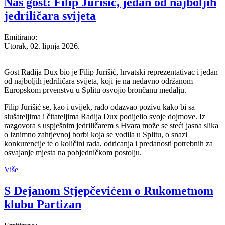
Naš gost: Filip Jurišić, jedan od najboljih
jedriličara svijeta
Emitirano:
Utorak, 02. lipnja 2026.
Gost Radija Dux bio je Filip Jurišić, hrvatski reprezentativac i jedan
od najboljih jedriličara svijeta, koji je na nedavno održanom
Europskom prvenstvu u Splitu osvojio brončanu medalju.
Filip Jurišić se, kao i uvijek, rado odazvao pozivu kako bi sa
slušateljima i čitateljima Radija Dux podijelio svoje dojmove. Iz
razgovora s uspješnim jedriličarem s Hvara može se steći jasna slika
o iznimno zahtjevnoj borbi koja se vodila u Splitu, o snazi
konkurencije te o količini rada, odricanja i predanosti potrebnih za
osvajanje mjesta na pobjedničkom postolju.
Više
S Dejanom Stjepčevićem o Rukometnom
klubu Partizan