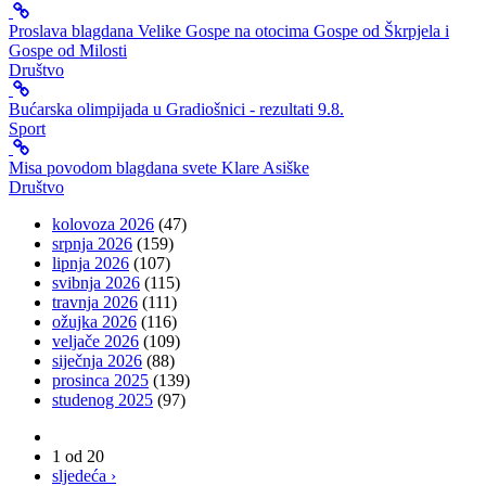
Proslava blagdana Velike Gospe na otocima Gospe od Škrpjela i
Gospe od Milosti
Društvo
Bućarska olimpijada u Gradiošnici - rezultati 9.8.
Sport
Misa povodom blagdana svete Klare Asiške
Društvo
kolovoza 2026
(47)
srpnja 2026
(159)
lipnja 2026
(107)
svibnja 2026
(115)
travnja 2026
(111)
ožujka 2026
(116)
veljače 2026
(109)
siječnja 2026
(88)
prosinca 2025
(139)
studenog 2025
(97)
1 od 20
sljedeća ›