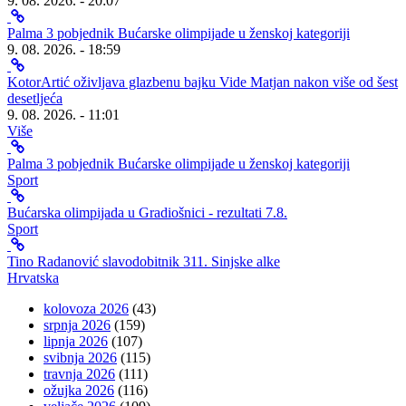
9. 08. 2026. - 20:07
Palma 3 pobjednik Bućarske olimpijade u ženskoj kategoriji
9. 08. 2026. - 18:59
KotorArtić oživljava glazbenu bajku Vide Matjan nakon više od šest
desetljeća
9. 08. 2026. - 11:01
Više
Palma 3 pobjednik Bućarske olimpijade u ženskoj kategoriji
Sport
Bućarska olimpijada u Gradiošnici - rezultati 7.8.
Sport
Tino Radanović slavodobitnik 311. Sinjske alke
Hrvatska
kolovoza 2026
(43)
srpnja 2026
(159)
lipnja 2026
(107)
svibnja 2026
(115)
travnja 2026
(111)
ožujka 2026
(116)