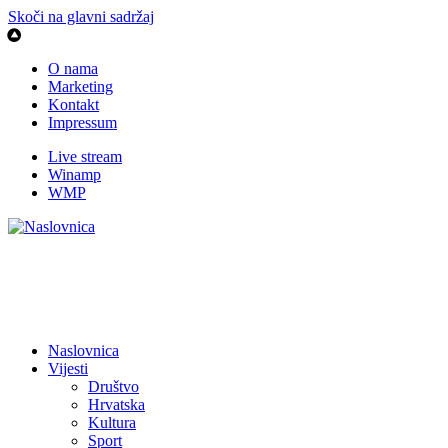
Skoči na glavni sadržaj
O nama
Marketing
Kontakt
Impressum
Live stream
Winamp
WMP
Naslovnica
Vijesti
Društvo
Hrvatska
Kultura
Sport