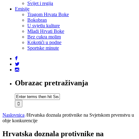
Svijet i regija
Emisije
Tragom Hrvata Boke
Bokobran
U svjetlu kulture
Mladi Hrvati Boke
Bez cukra molim
Kokotići u podne
Sportske minute
Obrazac pretraživanja
Naslovnica
/
Hrvatska doznala protivnike na Svjetskom prvenstvu u
obje konkurencije
Hrvatska doznala protivnike na