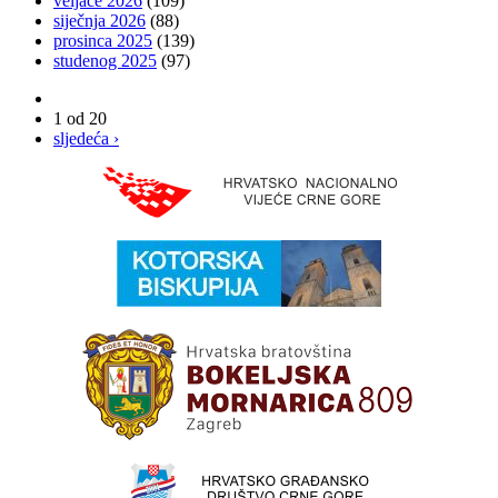
veljače 2026
(109)
siječnja 2026
(88)
prosinca 2025
(139)
studenog 2025
(97)
1 od 20
sljedeća ›