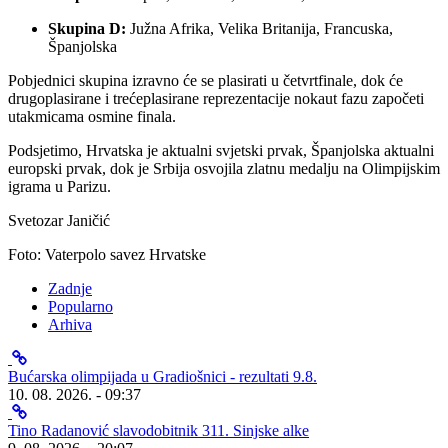
Skupina D:
Južna Afrika, Velika Britanija, Francuska,
Španjolska
Pobjednici skupina izravno će se plasirati u četvrtfinale, dok će
drugoplasirane i trećeplasirane reprezentacije nokaut fazu započeti
utakmicama osmine finala.
Podsjetimo, Hrvatska je aktualni svjetski prvak, Španjolska aktualni
europski prvak, dok je Srbija osvojila zlatnu medalju na Olimpijskim
igrama u Parizu.
Svetozar Janičić
Foto: Vaterpolo savez Hrvatske
Zadnje
Popularno
Arhiva
Bućarska olimpijada u Gradiošnici - rezultati 9.8.
10. 08. 2026. - 09:37
Tino Radanović slavodobitnik 311. Sinjske alke