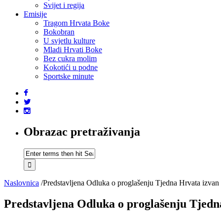
Svijet i regija
Emisije
Tragom Hrvata Boke
Bokobran
U svjetlu kulture
Mladi Hrvati Boke
Bez cukra molim
Kokotići u podne
Sportske minute
Obrazac pretraživanja
Naslovnica
/
Predstavljena Odluka o proglašenju Tjedna Hrvata izvan
Predstavljena Odluka o proglašenju Tjedn