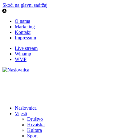
Skoči na glavni sadržaj
O nama
Marketing
Kontakt
Impressum
Live stream
Winamp
WMP
Naslovnica
Vijesti
Društvo
Hrvatska
Kultura
Sport