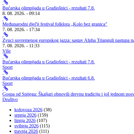
Bućarska olimpijada u Gradiošnici - rezultati 7.8.
8. 08. 2026. - 09:14
Međunarodni dječji festival folklora „Kolo bez granica"
7. 08. 2026. - 17:34
Zvuci suvremenog europskog jazza: sastav Alpha Trianguli nastupa na
7. 08. 2026. - 11:33
Više
Bućarska olimpijada u Gradiošnici - rezultati 7.8.
Sport
Bućarska olimpijada u Gradiošnici - rezultati 6.8.
Sport
Gospa od Snijega: Škaljari obnovili drevnu tradiciju i još jednom posv
Društvo
kolovoza 2026
(38)
srpnja 2026
(159)
lipnja 2026
(107)
svibnja 2026
(115)
travnja 2026
(111)