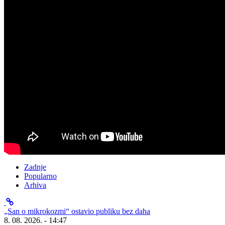
Zadnje
Popularno
Arhiva
„San o mikrokozmi“ ostavio publiku bez daha
8. 08. 2026. - 14:47