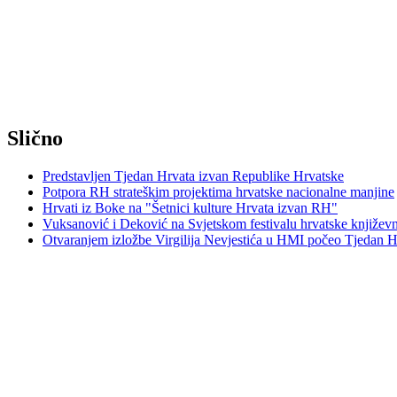
Slično
Predstavljen Tjedan Hrvata izvan Republike Hrvatske
Potpora RH strateškim projektima hrvatske nacionalne manjine
Hrvati iz Boke na "Šetnici kulture Hrvata izvan RH"
Vuksanović i Deković na Svjetskom festivalu hrvatske književn
Otvaranjem izložbe Virgilija Nevjestića u HMI počeo Tjedan H