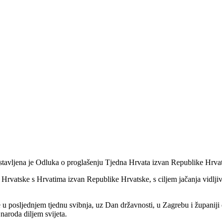
dstavljena je Odluka o proglašenju Tjedna Hrvata izvan Republike Hrva
vatske s Hrvatima izvan Republike Hrvatske, s ciljem jačanja vidljivo
 u posljednjem tjednu svibnja, uz Dan državnosti, u Zagrebu i županij
naroda diljem svijeta.