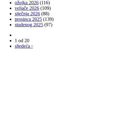
ožujka 2026
(116)
veljače 2026
(109)
siječnja 2026
(88)
prosinca 2025
(139)
studenog 2025
(97)
1 od 20
sljedeća ›