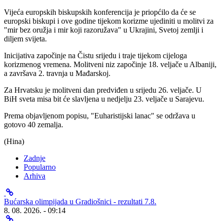
Vijeća europskih biskupskih konferencija je priopćilo da će se
europski biskupi i ove godine tijekom korizme ujediniti u molitvi za
"mir bez oružja i mir koji razoružava" u Ukrajini, Svetoj zemlji i
diljem svijeta.
Inicijativa započinje na Čistu srijedu i traje tijekom cijeloga
korizmenog vremena. Molitveni niz započinje 18. veljače u Albaniji,
a završava 2. travnja u Mađarskoj.
Za Hrvatsku je molitveni dan predviđen u srijedu 26. veljače. U
BiH sveta misa bit će slavljena u nedjelju 23. veljače u Sarajevu.
Prema objavljenom popisu, "Euharistijski lanac" se održava u
gotovo 40 zemalja.
(Hina)
Zadnje
Popularno
Arhiva
Bućarska olimpijada u Gradiošnici - rezultati 7.8.
8. 08. 2026. - 09:14