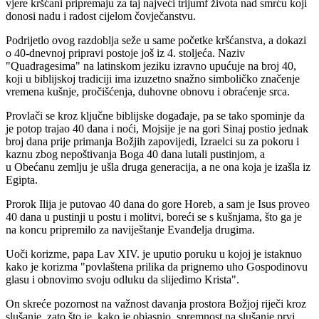
vjere kršćani pripremaju za taj najveći trijumf života nad smrću koji
donosi nadu i radost cijelom čovječanstvu.
Podrijetlo ovog razdoblja seže u same početke kršćanstva, a dokazi
o 40-dnevnoj pripravi postoje još iz 4. stoljeća. Naziv
"Quadragesima" na latinskom jeziku izravno upućuje na broj 40,
koji u biblijskoj tradiciji ima izuzetno snažno simboličko značenje
vremena kušnje, pročišćenja, duhovne obnovu i obraćenje srca.
Provlači se kroz ključne biblijske događaje, pa se tako spominje da
je potop trajao 40 dana i noći, Mojsije je na gori Sinaj postio jednak
broj dana prije primanja Božjih zapovijedi, Izraelci su za pokoru i
kaznu zbog nepoštivanja Boga 40 dana lutali pustinjom, a
u Obećanu zemlju je ušla druga generacija, a ne ona koja je izašla iz
Egipta.
Prorok Ilija je putovao 40 dana do gore Horeb, a sam je Isus proveo
40 dana u pustinji u postu i molitvi, boreći se s kušnjama, što ga je
na koncu pripremilo za naviještanje Evanđelja drugima.
Uoči korizme, papa Lav XIV. je uputio poruku u kojoj je istaknuo
kako je korizma "povlaštena prilika da prignemo uho Gospodinovu
glasu i obnovimo svoju odluku da slijedimo Krista".
On skreće pozornost na važnost davanja prostora Božjoj riječi kroz
slušanje, zato što je, kako je objasnio, spremnost na slušanje prvi