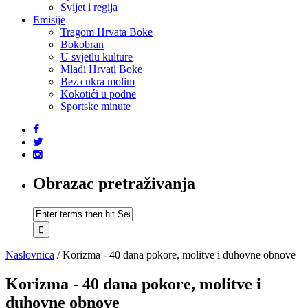
Svijet i regija
Emisije
Tragom Hrvata Boke
Bokobran
U svjetlu kulture
Mladi Hrvati Boke
Bez cukra molim
Kokotići u podne
Sportske minute
Obrazac pretraživanja
Naslovnica
/
Korizma - 40 dana pokore, molitve i duhovne obnove
Korizma - 40 dana pokore, molitve i
duhovne obnove