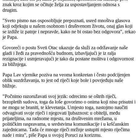
znak kroz kojim se očituje želja za uspostavljanjem odnosa s
drugim.
"Sveto pismo nas osposobljuje prepoznati, usred mnoštva glasova
koji odjekuju u našem osobnom i društvenom životu, onaj glas koji
se izdiže iz patnje i nepravde, kako ne bi ostao bez odgovora", rekao
je Papa.
Govoreći o postu Sveti Otac ukazuje da služi za održavanje naše
gladi i žeđi za pravednošću budnom, izbavljajući je iz ralja
rezignacije i usmjeravajući je tako da postane molitva i odgovornost
za bližnjega.
Papa Lav vjernike poziva na veoma konkretan i često podcijenjen
oblik suzdržavanja, to jest od riječi koje bole i povrjeđuju naše
bližnje.
"Počnimo razoružavati svoj jezik: odrecimo se oštrih riječi,
brzopletih sudova, toga da loše govorimo o onima koji nisu prisutni i
ne mogu se braniti, te klevetanja. Umjesto toga, nastojmo naučiti
odvagivati svoje riječi i njegovati ljubaznost: u obitelji, među
prijateljima, na radnome mjestu, na društvenim mrežama, u
političkim raspravama, u sredstvima komunikacije i u kršćanskim
zajednicama. Tada će mnoge riječi mržnje ustupiti mjesto riječima
nade i mira”, piše Papa u svojoj Poruci za korizmu.