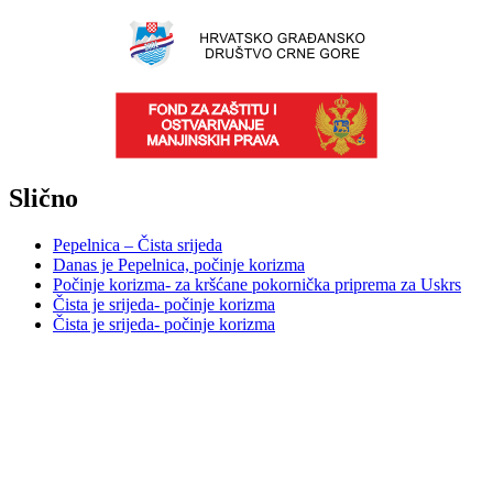
Slično
Pepelnica – Čista srijeda
Danas je Pepelnica, počinje korizma
Počinje korizma- za kršćane pokornička priprema za Uskrs
Čista je srijeda- počinje korizma
Čista je srijeda- počinje korizma