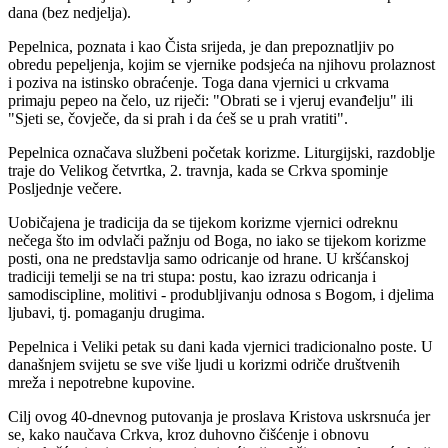
dana (bez nedjelja).
Pepelnica, poznata i kao Čista srijeda, je dan prepoznatljiv po
obredu pepeljenja, kojim se vjernike podsjeća na njihovu prolaznost
i poziva na istinsko obraćenje. Toga dana vjernici u crkvama
primaju pepeo na čelo, uz riječi: "Obrati se i vjeruj evanđelju" ili
"Sjeti se, čovječe, da si prah i da ćeš se u prah vratiti".
Pepelnica označava službeni početak korizme. Liturgijski, razdoblje
traje do Velikog četvrtka, 2. travnja, kada se Crkva spominje
Posljednje večere.
Uobičajena je tradicija da se tijekom korizme vjernici odreknu
nečega što im odvlači pažnju od Boga, no iako se tijekom korizme
posti, ona ne predstavlja samo odricanje od hrane. U kršćanskoj
tradiciji temelji se na tri stupa: postu, kao izrazu odricanja i
samodiscipline, molitivi - produbljivanju odnosa s Bogom, i djelima
ljubavi, tj. pomaganju drugima.
Pepelnica i Veliki petak su dani kada vjernici tradicionalno poste. U
današnjem svijetu se sve više ljudi u korizmi odriče društvenih
mreža i nepotrebne kupovine.
Cilj ovog 40-dnevnog putovanja je proslava Kristova uskrsnuća jer
se, kako naučava Crkva, kroz duhovno čišćenje i obnovu