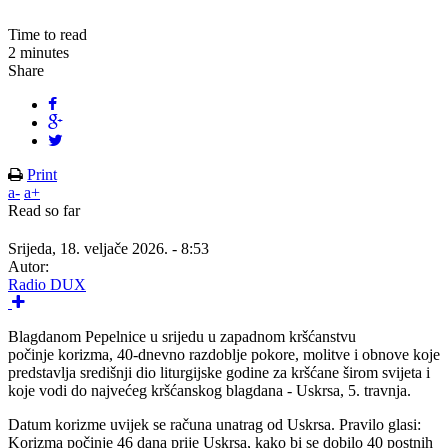
Time to read
2 minutes
Share
Print
a-
a+
Read so far
Srijeda, 18. veljače 2026. - 8:53
Autor:
Radio DUX
Blagdanom Pepelnice u srijedu u zapadnom kršćanstvu
počinje korizma, 40-dnevno razdoblje pokore, molitve i obnove koje
predstavlja središnji dio liturgijske godine za kršćane širom svijeta i
koje vodi do najvećeg kršćanskog blagdana - Uskrsa, 5. travnja.
Datum korizme uvijek se računa unatrag od Uskrsa. Pravilo glasi:
Korizma počinje 46 dana prije Uskrsa, kako bi se dobilo 40 postnih