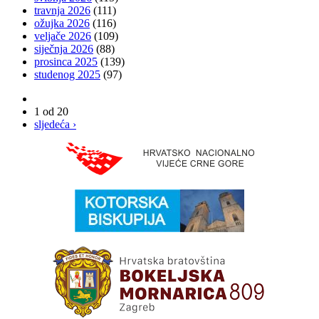
travnja 2026
(111)
ožujka 2026
(116)
veljače 2026
(109)
siječnja 2026
(88)
prosinca 2025
(139)
studenog 2025
(97)
1 od 20
sljedeća ›