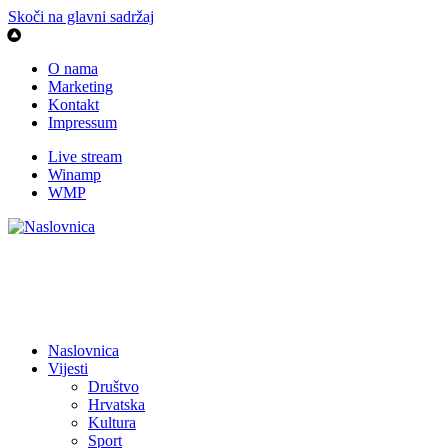
Skoči na glavni sadržaj
O nama
Marketing
Kontakt
Impressum
Live stream
Winamp
WMP
Naslovnica
Vijesti
Društvo
Hrvatska
Kultura
Sport