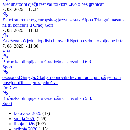
Međunarodni dječji festival folklora „Kolo bez granica"
7. 08. 2026. - 17:34
Zvuci suvremenog europskog jazza: sastav Alpha Trianguli nastupa
na tri koncerta u Crnoj Gori
7. 08. 2026. - 11:33
Završena još jedna top lista hitova: Rišpet na vrhu i ovotjedne liste
7. 08. 2026. - 11:30
Više
Bućarska olimpijada u Gradiošnici - rezultati 6.8.
Sport
Gospa od Snijega: Škaljari obnovili drevnu tradiciju i još jednom
posvjedočili snagu zajedništva
Društvo
Bućarska olimpijada u Gradiošnici - rezultati 5.8.
Sport
kolovoza 2026
(37)
srpnja 2026
(159)
lipnja 2026
(107)
svibnja 2026
(115)