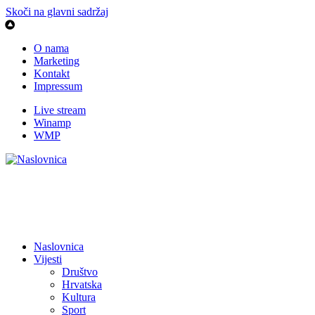
Skoči na glavni sadržaj
O nama
Marketing
Kontakt
Impressum
Live stream
Winamp
WMP
Naslovnica
Vijesti
Društvo
Hrvatska
Kultura
Sport