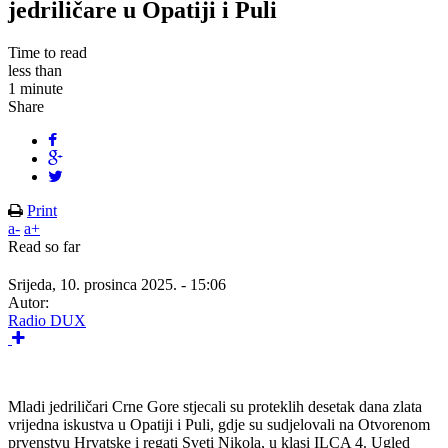
jedriličare u Opatiji i Puli
Time to read
less than
1 minute
Share
Print
a-
a+
Read so far
Srijeda, 10. prosinca 2025. - 15:06
Autor:
Radio DUX
Mladi jedriličari Crne Gore stjecali su proteklih desetak dana zlata
vrijedna iskustva u Opatiji i Puli, gdje su sudjelovali na Otvorenom
prvenstvu Hrvatske i regati Sveti Nikola, u klasi ILCA 4. Ugled