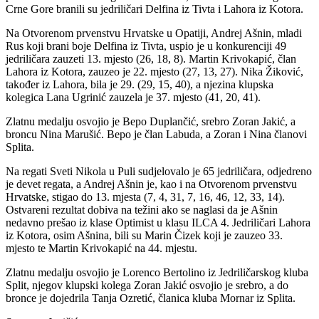
Crne Gore branili su jedriličari Delfina iz Tivta i Lahora iz Kotora.
Na Otvorenom prvenstvu Hrvatske u Opatiji, Andrej Ašnin, mladi
Rus koji brani boje Delfina iz Tivta, uspio je u konkurenciji 49
jedriličara zauzeti 13. mjesto (26, 18, 8). Martin Krivokapić, član
Lahora iz Kotora, zauzeo je 22. mjesto (27, 13, 27). Nika Žiković,
također iz Lahora, bila je 29. (29, 15, 40), a njezina klupska
kolegica Lana Ugrinić zauzela je 37. mjesto (41, 20, 41).
Zlatnu medalju osvojio je Bepo Duplančić, srebro Zoran Jakić, a
broncu Nina Marušić. Bepo je član Labuda, a Zoran i Nina članovi
Splita.
Na regati Sveti Nikola u Puli sudjelovalo je 65 jedriličara, odjedreno
je devet regata, a Andrej Ašnin je, kao i na Otvorenom prvenstvu
Hrvatske, stigao do 13. mjesta (7, 4, 31, 7, 16, 46, 12, 33, 14).
Ostvareni rezultat dobiva na težini ako se naglasi da je Ašnin
nedavno prešao iz klase Optimist u klasu ILCA 4. Jedriličari Lahora
iz Kotora, osim Ašnina, bili su Marin Čizek koji je zauzeo 33.
mjesto te Martin Krivokapić na 44. mjestu.
Zlatnu medalju osvojio je Lorenco Bertolino iz Jedriličarskog kluba
Split, njegov klupski kolega Zoran Jakić osvojio je srebro, a do
bronce je dojedrila Tanja Ozretić, članica kluba Mornar iz Splita.