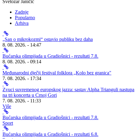
Svetozar Janičić
Zadnje
Popularno
Arhiva
„San o mikrokozmi“ ostavio publiku bez daha
8. 08. 2026. - 14:47
Bućarska olimpijada u Gradiošnici - rezultati 7.8.
8. 08. 2026. - 09:14
Međunarodni dječji festival folklora „Kolo bez granica"
7. 08. 2026. - 17:34
Zvuci suvremenog europskog jazza: sastav Alpha Trianguli nastupa
na tri koncerta u Crnoj Gori
7. 08. 2026. - 11:33
Više
Bućarska olimpijada u Gradiošnici - rezultati 7.8.
Sport
Bućarska olimpijada u Gradiošnici - rezultati 6.8.