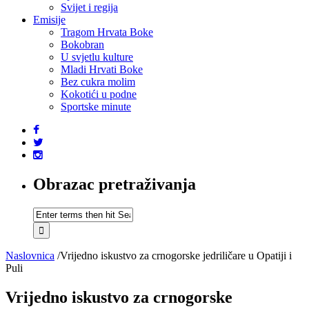
Svijet i regija
Emisije
Tragom Hrvata Boke
Bokobran
U svjetlu kulture
Mladi Hrvati Boke
Bez cukra molim
Kokotići u podne
Sportske minute
Obrazac pretraživanja
Naslovnica
/
Vrijedno iskustvo za crnogorske jedriličare u Opatiji i
Puli
Vrijedno iskustvo za crnogorske