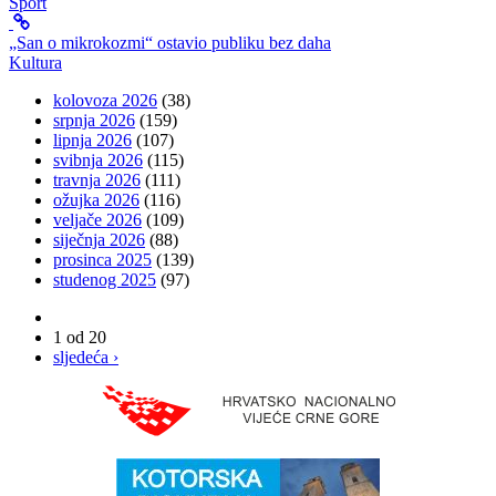
Sport
„San o mikrokozmi“ ostavio publiku bez daha
Kultura
kolovoza 2026
(38)
srpnja 2026
(159)
lipnja 2026
(107)
svibnja 2026
(115)
travnja 2026
(111)
ožujka 2026
(116)
veljače 2026
(109)
siječnja 2026
(88)
prosinca 2025
(139)
studenog 2025
(97)
1 od 20
sljedeća ›