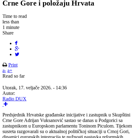
Crne Gore i položaju Hrvata
Time to read
less than
1 minute
Share
Print
a-
a+
Read so far
Utorak, 17. veljače 2026. - 14:36
Autor:
Radio DUX
Predsjednik Hrvatske građanske inicijative i zastupnik u Skupštini
Crne Gore Adrijan Vuksanović sastao se danas u Podgorici sa
zastupnikom u Europskom parlamentu Toninom Piculom. Tijekom
susreta razgovarali su o aktualnoj političkoj situaciji u Crnoj Gori,
dinamici europskih integracija te nužnosti nastavka reformskih