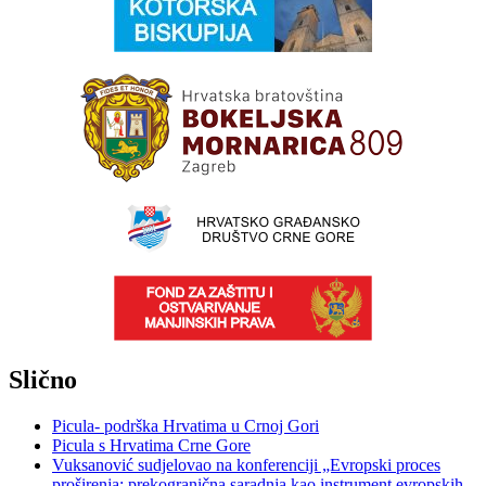
Slično
Picula- podrška Hrvatima u Crnoj Gori
Picula s Hrvatima Crne Gore
Vuksanović sudjelovao na konferenciji „Evropski proces
proširenja: prekogranična saradnja kao instrument evropskih