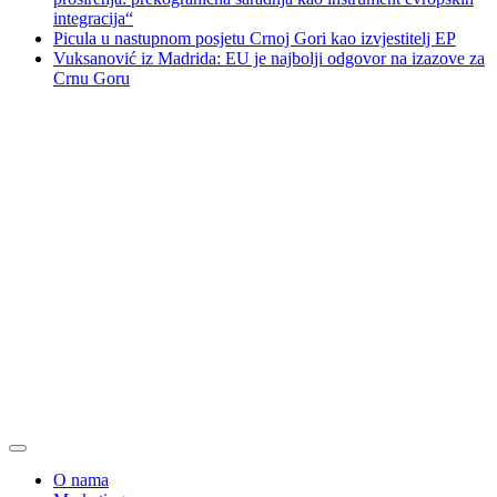
integracija“
Picula u nastupnom posjetu Crnoj Gori kao izvjestitelj EP
Vuksanović iz Madrida: EU je najbolji odgovor na izazove za
Crnu Goru
O nama