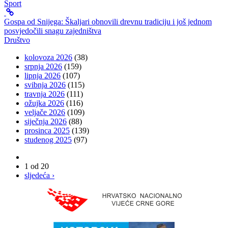
Sport
Gospa od Snijega: Škaljari obnovili drevnu tradiciju i još jednom
posvjedočili snagu zajedništva
Društvo
kolovoza 2026
(38)
srpnja 2026
(159)
lipnja 2026
(107)
svibnja 2026
(115)
travnja 2026
(111)
ožujka 2026
(116)
veljače 2026
(109)
siječnja 2026
(88)
prosinca 2025
(139)
studenog 2025
(97)
1 od 20
sljedeća ›