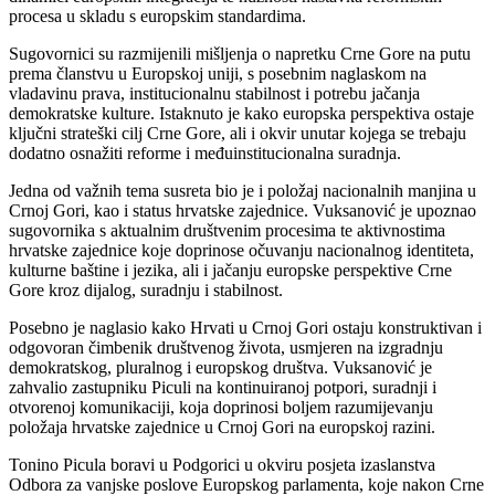
procesa u skladu s europskim standardima.
Sugovornici su razmijenili mišljenja o napretku Crne Gore na putu
prema članstvu u Europskoj uniji, s posebnim naglaskom na
vladavinu prava, institucionalnu stabilnost i potrebu jačanja
demokratske kulture. Istaknuto je kako europska perspektiva ostaje
ključni strateški cilj Crne Gore, ali i okvir unutar kojega se trebaju
dodatno osnažiti reforme i međuinstitucionalna suradnja.
Jedna od važnih tema susreta bio je i položaj nacionalnih manjina u
Crnoj Gori, kao i status hrvatske zajednice. Vuksanović je upoznao
sugovornika s aktualnim društvenim procesima te aktivnostima
hrvatske zajednice koje doprinose očuvanju nacionalnog identiteta,
kulturne baštine i jezika, ali i jačanju europske perspektive Crne
Gore kroz dijalog, suradnju i stabilnost.
Posebno je naglasio kako Hrvati u Crnoj Gori ostaju konstruktivan i
odgovoran čimbenik društvenog života, usmjeren na izgradnju
demokratskog, pluralnog i europskog društva. Vuksanović je
zahvalio zastupniku Piculi na kontinuiranoj potpori, suradnji i
otvorenoj komunikaciji, koja doprinosi boljem razumijevanju
položaja hrvatske zajednice u Crnoj Gori na europskoj razini.
Tonino Picula boravi u Podgorici u okviru posjeta izaslanstva
Odbora za vanjske poslove Europskog parlamenta, koje nakon Crne