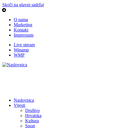
Skoči na glavni sadržaj
O nama
Marketing
Kontakt
Impressum
Live stream
Winamp
WMP
Naslovnica
Vijesti
Društvo
Hrvatska
Kultura
Sport