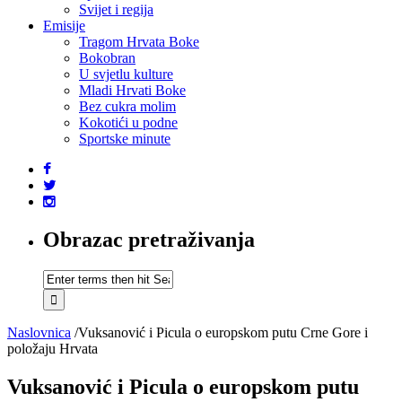
Svijet i regija
Emisije
Tragom Hrvata Boke
Bokobran
U svjetlu kulture
Mladi Hrvati Boke
Bez cukra molim
Kokotići u podne
Sportske minute
Obrazac pretraživanja
Naslovnica
/
Vuksanović i Picula o europskom putu Crne Gore i
položaju Hrvata
Vuksanović i Picula o europskom putu