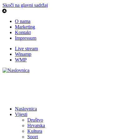
Skoči na glavni sadržaj
O nama
Marketing
Kontakt
Impressum
Live stream
Winamp
WMP
Naslovnica
Vijesti
Društvo
Hrvatska
Kultura
Sport