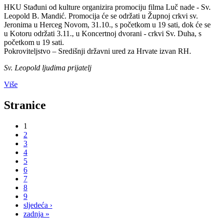
HKU Stađuni od kulture organizira promociju filma Luč nade - Sv.
Leopold B. Mandić. Promocija će se održati u Župnoj crkvi sv.
Jeronima u Herceg Novom, 31.10., s početkom u 19 sati, dok će se
u Kotoru održati 3.11., u Koncertnoj dvorani - crkvi Sv. Duha, s
početkom u 19 sati.
Pokroviteljstvo – Središnji državni ured za Hrvate izvan RH.
Sv. Leopold ljudima prijatelj
Više
Stranice
1
2
3
4
5
6
7
8
9
sljedeća ›
zadnja »