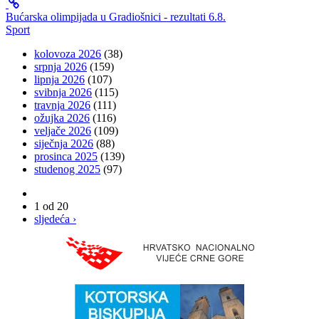
Bućarska olimpijada u Gradiošnici - rezultati 6.8.
Sport
kolovoza 2026
(38)
srpnja 2026
(159)
lipnja 2026
(107)
svibnja 2026
(115)
travnja 2026
(111)
ožujka 2026
(116)
veljače 2026
(109)
siječnja 2026
(88)
prosinca 2025
(139)
studenog 2025
(97)
1 od 20
sljedeća ›